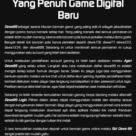
Yang Penuh Game Digital
Baru
Dewa99
sebagai sarana hiburan bermain game yang paling asik di wilayah jabodetabek
dengan promo bonus menarik setiap hari. Yang paling menarik dari semua permainan ini
adalah lebih mudah menang, karena ada bocoran pola bonus perkalian melalui demo gratis.
Banyak sekali link bocoran pola bonus perkalian seperti: dewa118, dewa77, dewa333,
dewa1234, dan dewa888. Sekarang ini untuk menikmati semua permainan ini cukup
menggunakan satu account yang telah kami sediakan.
Untuk melakukan pendaftaran account gaming ini telah kami sediakan melalui
Agen
Dewa99
yang selalu online. Langkah atau cara melakukan daftar dewa99 ini adalah
mengisi setiap kolom formulir dengan benar. Selain itu player juga bisa menggunakan
bantuan operator melalui via live chat untuk daftar akun gaming. Apabila pendaftaran telah
berhasil dilakukan maka player bisa langsung mendapatkan id dan password untuk login.
Pastikan semua data telah benar, agar tidak terjadi kesalahan saat melakukan withdraw.
Sekarang ini telah tersedia kemudahan bermain gaming tanpa blocking melalui alternatif
Dewa99 Login
. Pilihan dalam akses dapat menggunakan mobile dan desktop sesuai
dengan kenyamanan dalam bermain. Bagi player yang menggunakan ponsel versi android
dapat langsung melakukan download apk atau aplikasi melalui link install. Panduan
download sangatlah mudah yaitu hal pertama adalah mengunjungi halaman website kami,
setelah itu klik gambar dengan tulisan link install.
3 cara kemudahan melakukan deposit untuk bermain game online melalui
Slot
Dewa 99
sangat praktis dan mudah yaitu: