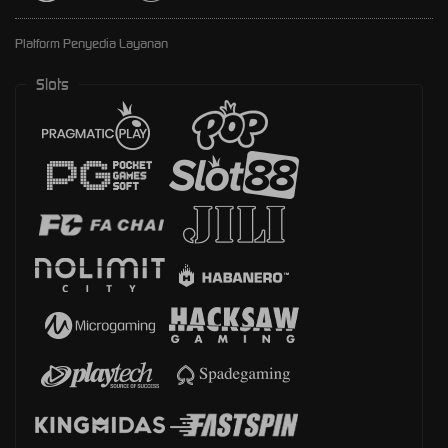
Platform Penyedia Layanan
Slots