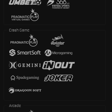
Crash Game
Arcade