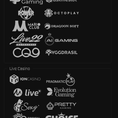
Live Casino