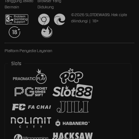
Tanggung Jawab
Browser Yang
Bermain
Didukung
©2026 SLOTDEWA99. Hak cipta
dilindungi | 18+
Platform Penyedia Layanan
Slots