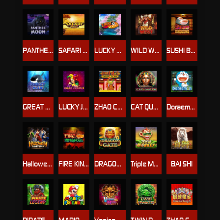
PANTHER MOON
SAFARI HEAT
LUCKY BEASTS
WILD WEST
SUSHI BONANZA
GREAT BLUE
LUCKY JOKER 5
ZHAO CAI JIN BAO
CAT QUEEN
Doraemon
Halloween Fortune
FIRE KINGDOM
DRAGON GATE
Triple Monkey
BAI SHI