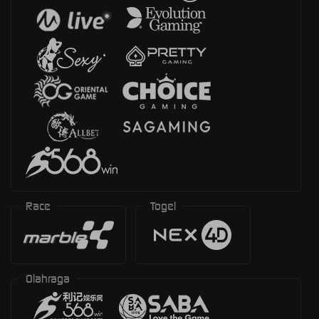
Race
Togel
Olahraga