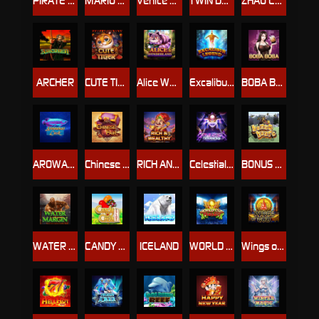
PIRATE LEGEND
MARIO AND FRIENDS
Venice Mask
TWIN DRAGON
ZHAO CAI TONG ZHI
ARCHER
CUTE TIGER
Alice Wonderland
Excalibur Legend
BOBA BOBA
AROWANAS LUCK
Chinese Fair
RICH AND WEALTHY
Celestial Goddess
BONUS BEAR
WATER MARGIN
CANDY CRUSH
ICELAND
WORLD CUP FRENZY
Wings of God