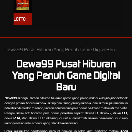
LOTTO MADNESS
Dewa99 Pusat Hiburan Yang Penuh Game Digital Baru
Dewa99 Pusat Hiburan
Yang Penuh Game Digital
Baru
Dewa99
sebagai sarana hiburan bermain game yang paling asik di wilayah jabodetabek
dengan promo bonus menarik setiap hari. Yang paling menarik dari semua permainan ini
adalah lebih mudah menang, karena ada bocoran pola bonus perkalian melalui demo gratis.
Banyak sekali link bocoran pola bonus perkalian seperti: dewa118, dewa77, dewa333,
dewa1234, dan dewa888. Sekarang ini untuk menikmati semua permainan ini cukup
menggunakan satu account yang telah kami sediakan.
Untuk melakukan pendaftaran account gaming ini telah kami sediakan melalui
Agen