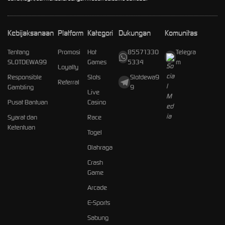
Kebijaksanaan
Platform
Kategori
Dukungan
Komunitas
Tentang
Promosi
Hot
85571330
Telegra
SLOTDEWA99
Games
5334
m
Loyalty
Responsible
Slots
Slotdewa9
Referral
Gambling
9
Live
Pusat Bantuan
Casino
Syarat dan
Race
Ketentuan
Togel
Olahraga
Crash
Game
Arcade
E-Sports
Sabung