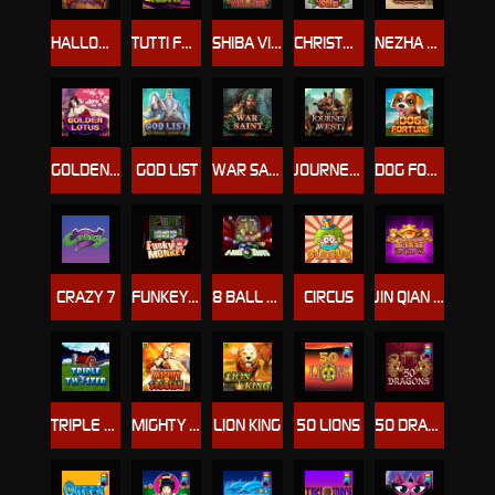
HALLOWIN
TUTTI FRUTTI
SHIBA VILLAGE
CHRISTMAS GIFT
NEZHA DEMON REBORN
GOLDEN LOTUS
GOD LIST
WAR SAINT
JOURNEY WEST
DOG FORTUNE
CRAZY 7
FUNKEY MONKEY
8 BALL SLOTS
CIRCUS
JIN QIAN WA
TRIPLE TWISTER
MIGHTY SPARTAN
LION KING
50 LIONS
50 DRAGONS