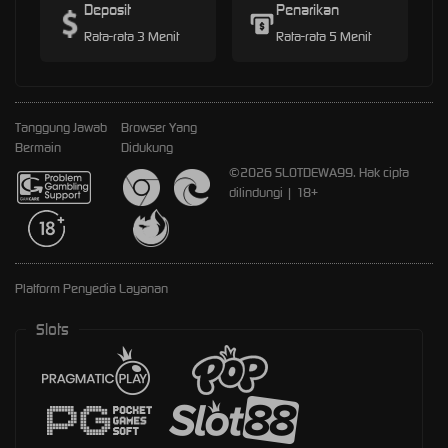
Deposit
Penarikan
Rata-rata 3 Menit
Rata-rata 5 Menit
Tanggung Jawab
Browser Yang
Bermain
Didukung
©2026 SLOTDEWA99. Hak cipta
dilindungi | 18+
Platform Penyedia Layanan
Slots