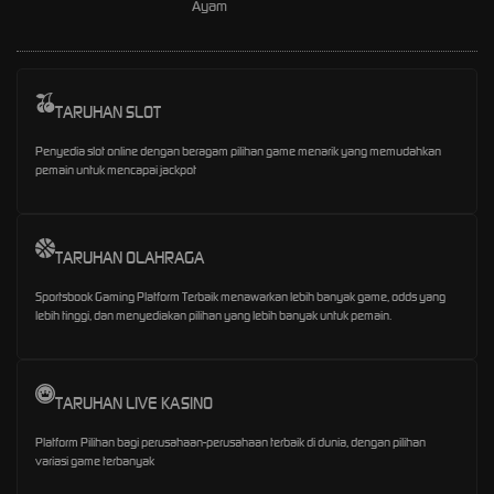
Ayam
TARUHAN SLOT
Penyedia slot online dengan beragam pilihan game menarik yang memudahkan
pemain untuk mencapai jackpot
TARUHAN OLAHRAGA
Sportsbook Gaming Platform Terbaik menawarkan lebih banyak game, odds yang
lebih tinggi, dan menyediakan pilihan yang lebih banyak untuk pemain.
TARUHAN LIVE KASINO
Platform Pilihan bagi perusahaan-perusahaan terbaik di dunia, dengan pilihan
variasi game terbanyak