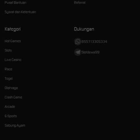
Pusat Bantuan
Referral
Syarat dan Ketentuan
Kategori
Dukungan
Hot Games
855713305334
Slots
Slotdewa99
Live Casino
Race
Togel
Olahraga
Crash Game
Arcade
E-Sports
Sabung Ayam