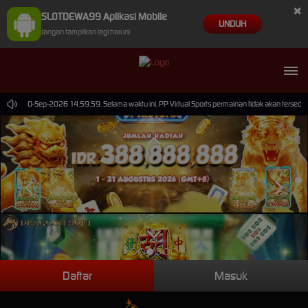
×
SLOTDEWA99 Aplikasi Mobile
UNDUH
Jangan tampilkan lagi hari ini
ampai 30-Sep-2026 14.59.59. Selama waktu ini, PP Virtual Sports permainan tidak akan tersedi
Daftar
Masuk