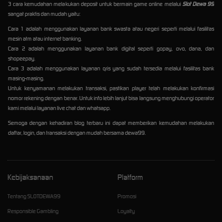
3 cara kemudahan melakukan deposit untuk bermain game online melalui
Slot
Dewa 99
sangat praktis dan mudah yaitu:
Cara 1 adalah menggunakan layanan bank swasta atau negeri seperti melalui fasilitas
mesin atm atau internet banking.
Cara 2 adalah menggunakan layanan bank digital seperti gopay, ovo, dana, dan
shopeepay.
Cara 3 adalah menggunakan layanan qris yang sudah tersedia melalui fasilitas bank
masing-masing.
Untuk kenyamanan melakukan transaksi, pastikan player telah melakukan konfirmasi
nomor rekening dengan benar. Untuk info lebih lanjut bisa langsung menghubungi operator
kami melalui layanan live chat dan whatsapp.
Semoga dengan kehadiran blog terbaru ini dapat memberikan kemudahan melakukan
daftar, login, dan transaksi dengan mudah bersama dewa99.
Kebijaksanaan
Platform
Tentang SLOTDEWA99
Promosi
Responsible Gambling
Loyalty