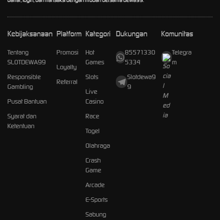
Kebijaksanaan
Platform
Kategori
Dukungan
Komunitas
Tentang
Promosi
Hot
85571330
Telegra
SLOTDEWA99
Games
5334
m
Loyalty
Responsible
Slots
Slotdewa9
Referral
Gambling
9
Live
Pusat Bantuan
Casino
Syarat dan
Race
Ketentuan
Togel
Olahraga
Crash
Game
Arcade
E-Sports
Sabung