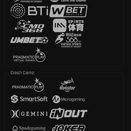
Crash Game