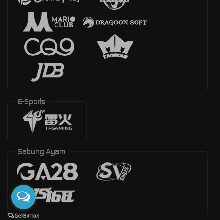
E-Sports
Sabung Ayam