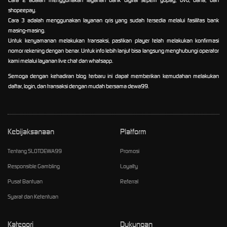
shopeepay.
Cara 3 adalah menggunakan layanan qris yang sudah tersedia melalui fasilitas bank
masing-masing.
Untuk kenyamanan melakukan transaksi, pastikan player telah melakukan konfirmasi
nomor rekening dengan benar. Untuk info lebih lanjut bisa langsung menghubungi operator
kami melalui layanan live chat dan whatsapp.
Semoga dengan kehadiran blog terbaru ini dapat memberikan kemudahan melakukan
daftar, login, dan transaksi dengan mudah bersama dewa99.
Kebijaksanaan
Platform
Tentang SLOTDEWA99
Promosi
Responsible Gambling
Loyalty
Pusat Bantuan
Referral
Syarat dan Ketentuan
Kategori
Dukungan