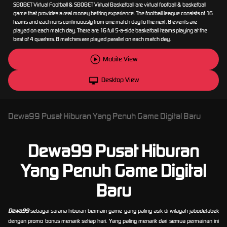
SBOBET Virtual Football & SBOBET Virtual Basketball are virtual football & basketball
game that provides a real money betting experience. The football league consists of 16
teams and each runs continuously from one match day to the next. 8 events are
played on each match day. There are 16 full 5-a-side basketball teams playing at the
best of 4 quarters. 8 matches are played parallel on each match day.
Mobile View
Desktop View
Dewa99 Pusat Hiburan Yang Penuh Game Digital Baru
Dewa99 Pusat Hiburan
Yang Penuh Game Digital
Baru
Dewa99
sebagai sarana hiburan bermain game yang paling asik di wilayah jabodetabek
dengan promo bonus menarik setiap hari. Yang paling menarik dari semua permainan ini