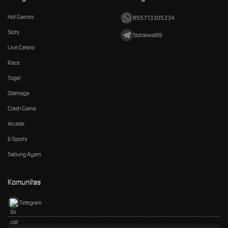
Hot Games
855713305334
Slots
Slotdewa99
Live Casino
Race
Togel
Olahraga
Crash Game
Arcade
E-Sports
Sabung Ayam
Komunitas
Telegram