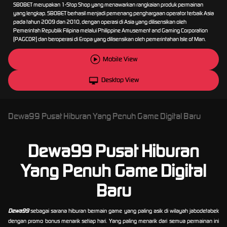
SBOBET merupakan 1-Stop Shop yang menawarkan rangkaian produk permainan
yang lengkap. SBOBET berhasil menjadi pemenang penghargaan operator terbaik Asia
pada tahun 2009 dan 2010, dengan operasi di Asia yang dilisensikan oleh
Pemerintah Republik Filipina melalui Philippine Amusement and Gaming Corporation
(PAGCOR) dan beroperasi di Eropa yang dilisensikan oleh pemerintahan Isle of Man.
Mobile View
Desktop View
Dewa99 Pusat Hiburan Yang Penuh Game Digital Baru
Dewa99 Pusat Hiburan
Yang Penuh Game Digital
Baru
Dewa99
sebagai sarana hiburan bermain game yang paling asik di wilayah jabodetabek
dengan promo bonus menarik setiap hari. Yang paling menarik dari semua permainan ini