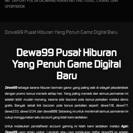
NB : DEPOSIT PULSA DILARANG KERAS BETTING TOGEL, CASINO, DAN
SPORTBOOK
Dewa99 Pusat Hiburan Yang Penuh Game Digital Baru
Dewa99 Pusat Hiburan
Yang Penuh Game Digital
Baru
Dewa99
sebagai sarana hiburan bermain game yang paling asik di wilayah jabodetabek
dengan promo bonus menarik setiap hari. Yang paling menarik dari semua permainan ini
adalah lebih mudah menang, karena ada bocoran pola bonus perkalian melalui demo
gratis. Banyak sekali link bocoran pola bonus perkalian seperti: dewa118, dewa77,
dewa333, dewa1234, dan dewa888. Sekarang ini untuk menikmati semua permainan ini
cukup menggunakan satu account yang telah kami sediakan.
Untuk melakukan pendaftaran account gaming ini telah kami sediakan melalui
Agen
Dewa99
yang selalu online. Langkah atau cara melakukan daftar dewa99 ini adalah