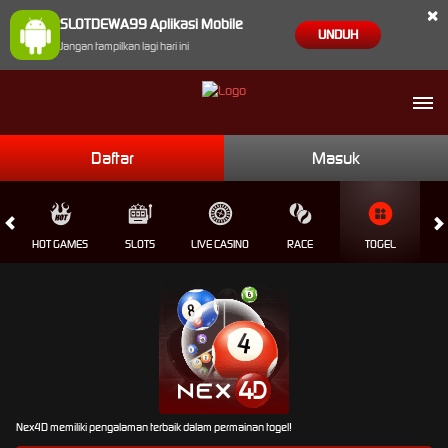
×
SLOTDEWA99 Aplikasi Mobile
UNDUH
Jangan tampilkan lagi hari ini
Daftar
Masuk
HOT GAMES
SLOTS
LIVE CASINO
RACE
TOGEL
OL
Nex4D memiliki pengalaman terbaik dalam permainan togel!