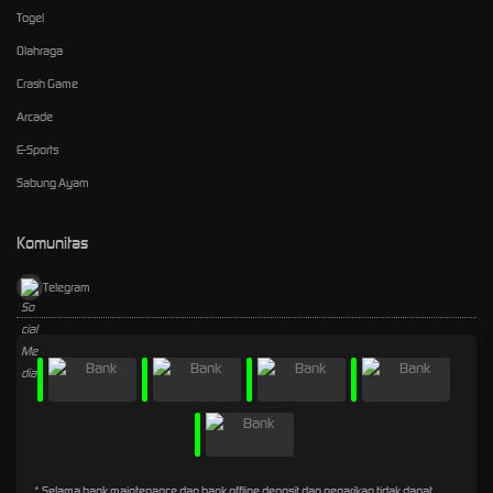
Togel
Olahraga
Crash Game
Arcade
E-Sports
Sabung Ayam
Komunitas
Telegram
* Selama bank maintenance dan bank offline deposit dan penarikan tidak dapat